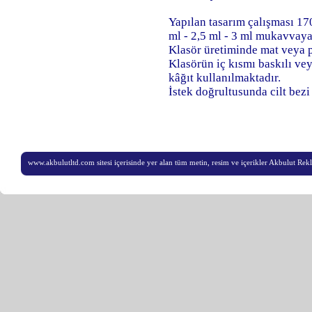
Yapılan tasarım çalışması 17
ml - 2,5 ml - 3 ml mukavvaya 
Klasör üretiminde mat veya p
Klasörün iç kısmı baskılı ve
kâğıt kullanılmaktadır.
İstek doğrultusunda cilt bez
www.akbulutltd.com sitesi içerisinde yer alan tüm metin, resim ve içerikler Akbulut Rekla