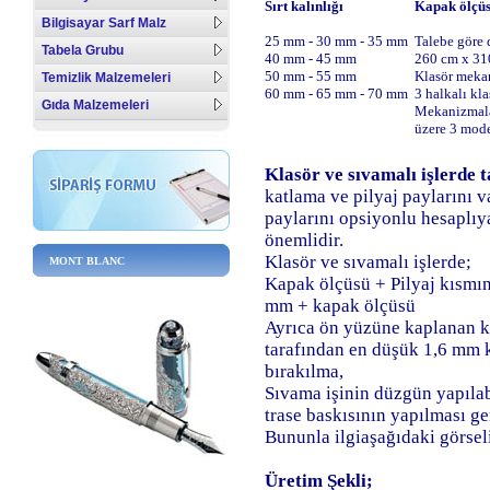
Sırt kalınlığı
Kapak ölçüs
Bilgisayar Sarf Malz
25 mm - 30 mm - 35 mm
Talebe göre 
Tabela Grubu
40 mm - 45 mm
260 cm x 31
50 mm - 55 mm
Klasör mekan
Temizlik Malzemeleri
60 mm - 65 mm - 70 mm
3 halkalı kl
Gıda Malzemeleri
Mekanizmalar
üzere 3 mode
Klasör ve sıvamalı işlerde 
katlama ve pilyaj paylarını v
paylarını opsiyonlu hesaplıy
önemlidir.
Klasör ve sıvamalı işlerde;
MONT BLANC
Kapak ölçüsü + Pilyaj kısmın
mm + kapak ölçüsü
Ayrıca ön yüzüne kaplanan ka
tarafından en düşük 1,6 mm 
bırakılma,
Sıvama işinin düzgün yapıla
trase baskısının yapılması ge
Bununla ilgiaşağıdaki görsel
Üretim Şekli;