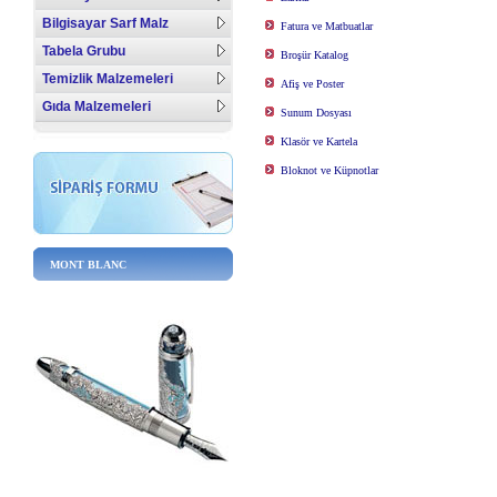
Bilgisayar Sarf Malz
Fatura ve Matbuatlar
Tabela Grubu
Broşür Katalog
Temizlik Malzemeleri
Afiş ve Poster
Gıda Malzemeleri
Sunum Dosyası
Klasör ve Kartela
Bloknot ve Küpnotlar
MONT BLANC