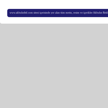
www.akbulutltd.com sitesi içerisinde yer alan tüm metin, resim ve içerikler Akbulut Rekla