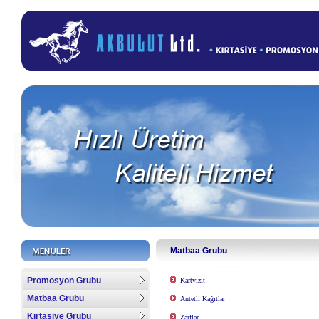
Matbaa Grubu
Promosyon Grubu
Kartvizit
Matbaa Grubu
Antetli Kağıtlar
Kırtasiye Grubu
Zarflar