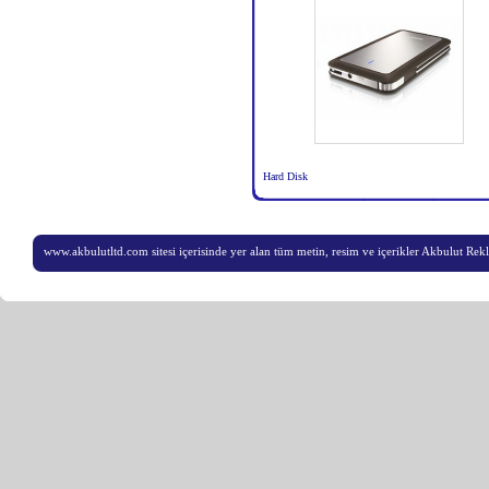
Hard Disk
www.akbulutltd.com sitesi içerisinde yer alan tüm metin, resim ve içerikler Akbulut Rekla